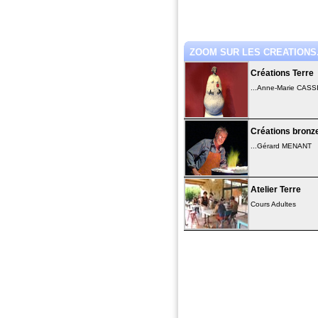
ZOOM SUR LES CREATIONS.
Créations Terre
...Anne-Marie CAS
Créations bronz
...Gérard MENANT
Atelier Terre
Cours Adultes