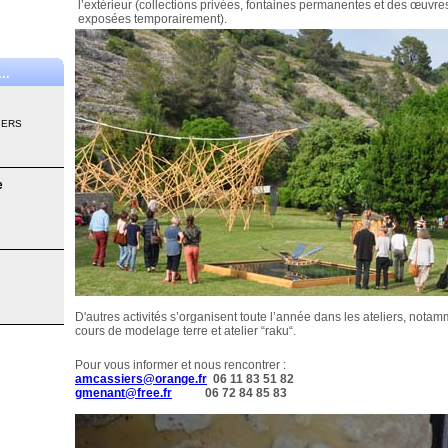
l’extérieur (collections privées, fontaines permanentes et des œuvre
exposées temporairement).
..
SIERS
e
D'autres activités s’organisent toute l’année dans les ateliers, nota
cours de modelage terre et atelier “raku“.
Pour vous informer et nous rencontrer :
amcassiers@orange.fr
06 11 83 51 82
gmenant@free.fr
06 72 84 85 83