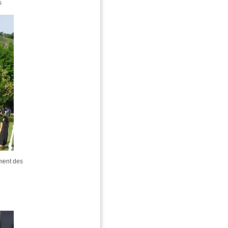
s
mment des