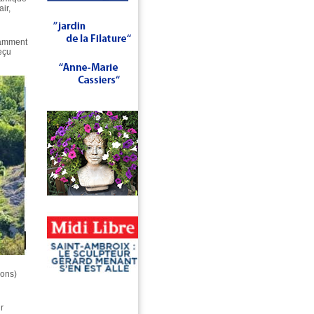
ir,
otamment
eçu
ions)
r