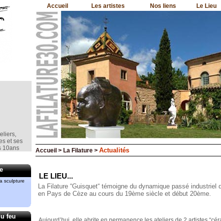
Accueil
Les artistes
Nos liens
Le Lieu
eliers,
es et ses
s 10ans
Actualités
Accueil > La Filature >
e la
e
LE LIEU...
a sculpture
La Filature “Guisquet“ témoigne du dynamique passé industriel d
ment le
en Pays de Cèze au cours du 19ème siècle et début 20ème.
rd
du feu
Aujourd’hui, elle abrite en permanence les ateliers de 2 artistes “c