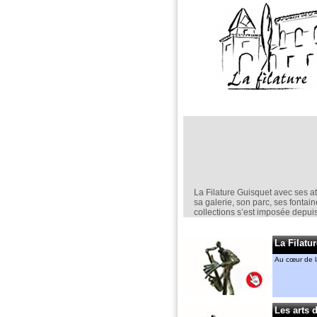
La Filature Guisquet avec ses at
sa galerie, son parc, ses fontain
collections s’est imposée depui
comme un lieu incontournable d
création en sculpture.
La Filatur
Elle est un espace d’exposition
permanent,
Au cœur de l
mais aussi ponctuel avec notam
“jardin de la Filature “ en mai.
Anne-Marie CASSIERS et Géra
MENANT
Les arts 