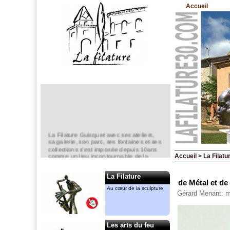
Accueil
La Filature Guisquet avec ses ateliers,
sa galerie, son parc, ses fontaines et ses
collections s’est imposée depuis 10ans
comme un lieu incontournable de la
Accueil > La Filatur
création en sculpture.
Elle est un espace d’exposition
La Filature
permanent,
de Métal et de 
mais aussi ponctuel avec notamment le
Au cœur de la sculpture
Gérard Menant: 
“jardin de la Filature “ en mai.
Anne-Marie CASSIERS et Gérard
MENANT
y ont chacun leur atelier. Ils animent
Les arts du feu