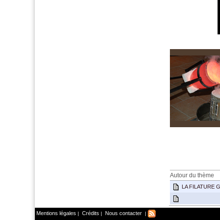
menant,gerard,gérard,feu
Autour du thème
LA FILATURE 
Mentions légales
Crédits
Nous contacter
|
|
|