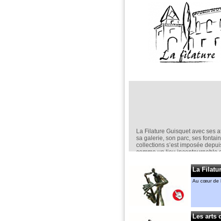
La Filature Guisquet avec ses at
sa galerie, son parc, ses fontai
collections s’est imposée depu
comme un lieu incontournable d
création en sculpture.
Elle est un espace d’exposition
La Filatu
permanent,
mais aussi ponctuel avec nota
Au cœur de l
“jardin de la Filature “ en mai.
Anne-Marie CASSIERS et Géra
MENANT
y ont chacun leur atelier. Ils an
Les arts 