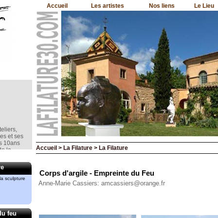
Accueil
Les artistes
Nos liens
Le Lieu
eliers,
nes et ses
is 10ans
e la
Accueil > La Filature > La Filature
re
Corps d'argile - Empreinte du Feu
mment le
a sculpture
Anne-Marie Cassiers: amcassiers@orange.fr
rd
iment
du feu