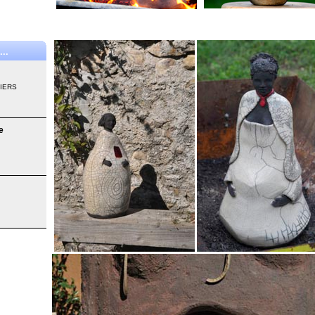
..
SIERS
e