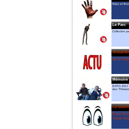
y ont chacun leur atelier. Ils an
Raku et Bro
également des cours de sculptu
céramique et exposent “raku“ et
dans la Galerie permanente.
amcassiers@orange.fr, 06 11 8
gmenant@free.fr 06 72 84 85 8
Le Parc
Ils ont créé
Collection 
le “Printemps de la Sculpture“ d
l’association “Valeurs Ajoutées“ 
relais en 2018 à l’espace Guira
La Filature
Actualité
est le partenaire artistique du
“Printemps“, mais également ce
de la Fila
“Rendez vous aux jardins“ du 
Bruguerolle.
Mémoire 
EXPO 2017 à
des "Printe
La Galeri
Expo Scul
Toute l'an