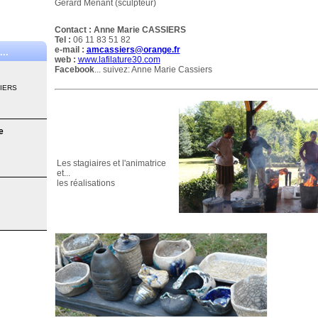
Gérard Menant (sculpteur)
Contact :
Anne Marie CASSIERS
Tel :
06 11 83 51 82
e-mail :
amcassiers@orange.fr
..
web :
www.lafilature30.com
Facebook
... suivez: Anne Marie Cassiers
SIERS
e
Les stagiaires et l'animatrice
et...
les réalisations