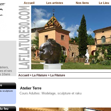
Accueil
Les artistes
Nos liens
Le Lieu
eliers,
nes et ses
is 10ans
Accueil > La Filature > La Filature
e la
re
Atelier Terre
a sculpture
Cours Adultes: Modelage, sculpture et raku
mment le
rd
du feu