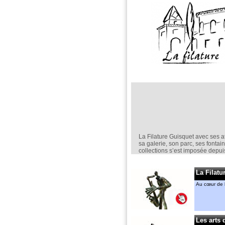
La Filature Guisquet avec ses at
sa galerie, son parc, ses fontai
collections s’est imposée depu
comme un lieu incontournable d
création en sculpture.
La Filatu
Elle est un espace d’exposition
permanent,
Au cœur de l
mais aussi ponctuel avec nota
“jardin de la Filature “ en mai.
Anne-Marie CASSIERS et Géra
MENANT
Les arts 