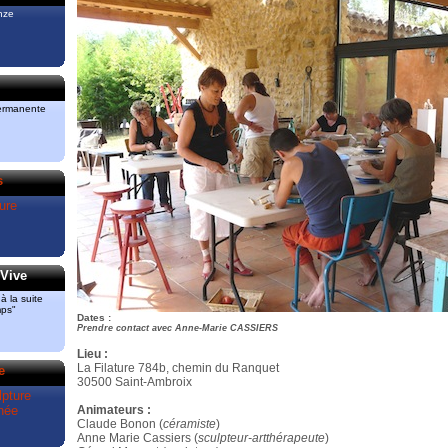
iment
nze
re et
 “Bronze“
3 51 82
3
permanente
ont
a pris le
ud.
s
lui des
ture
Mas de
Vive
 la suite
mps"
Dates :
Prendre contact avec Anne-Marie CASSIERS
Lieu :
La Filature 784b, chemin du Ranquet
e
30500 Saint-Ambroix
pture
née
Animateurs :
Claude Bonon (
céramiste
)
Anne Marie Cassiers (
sculpteur-artthérapeute
)