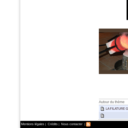
menant,gerard,gérard,feu
Autour du thème
LA FILATURE 
Mentions légales
Crédits
Nous contacter
|
|
|