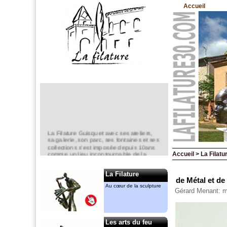
Accueil
La Filature Guisquet avec ses ateliers,
sa galerie, son parc, ses fontaines et ses
collections s’est imposée depuis 10ans
comme un lieu incontournable de la
Accueil > La Filatur
création en sculpture.
Elle est un espace d’exposition
La Filature
permanent,
de Métal et de 
mais aussi ponctuel avec notamment le
Au cœur de la sculpture
Gérard Menant: 
“jardin de la Filature “ en mai.
Anne-Marie CASSIERS et Gérard
MENANT
y ont chacun leur atelier. Ils animent
Les arts du feu