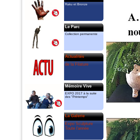
y ont chacun leur atelier. Ils animent
Raku et Bronze
également des cours de sculpture et
céramique et exposent “raku“ et “Bronze“
dans la Galerie permanente.
amcassiers@orange.fr, 06 11 83 51 82
gmenant@free.fr 06 72 84 85 83
Le Parc
Ils ont créé
Collection permanente
le “Printemps de la Sculpture“ dont
l’association “Valeurs Ajoutées“ a pris le
relais en 2018 à l’espace Guiraud.
La Filature
Actualités
est le partenaire artistique du
“Printemps“, mais également celui des
de la Filature
“Rendez vous aux jardins“ du Mas de
Bruguerolle.
Mémoire Vive
EXPO 2017 à la suite
des "Printemps"
La Galerie
Expo Sculpture
Toute l'année