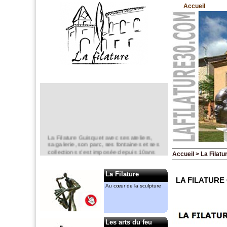
Accueil
La Filature Guisquet avec ses ateliers,
sa galerie, son parc, ses fontaines et ses
collections s’est imposée depuis 10ans
Accueil > La Filatur
comme un lieu incontournable de la
création en sculpture.
La Filature
Elle est un espace d’exposition
LA FILATURE
permanent,
Au cœur de la sculpture
mais aussi ponctuel avec notamment le
“jardin de la Filature “ en mai.
Anne-Marie CASSIERS et Gérard
MENANT
Les arts du feu