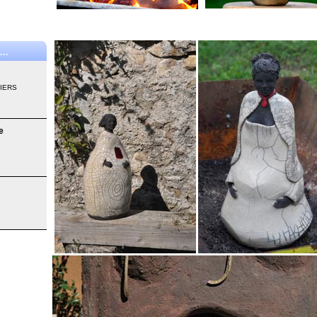
..
SIERS
e