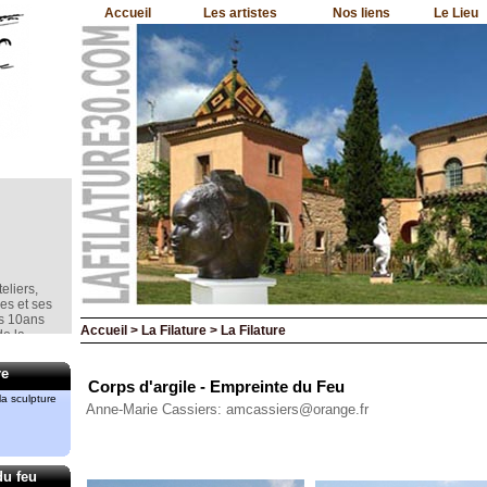
Accueil
Les artistes
Nos liens
Le Lieu
eliers,
nes et ses
is 10ans
e la
Accueil > La Filature > La Filature
re
Corps d'argile - Empreinte du Feu
a sculpture
mment le
Anne-Marie Cassiers: amcassiers@orange.fr
rd
du feu
iment