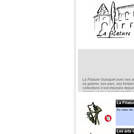
La Filature Guisquet avec ses at
sa galerie, son parc, ses fontai
collections s’est imposée depu
comme un lieu incontournable d
création en sculpture.
Elle est un espace d’exposition
La Filatu
permanent,
Au cœur de l
mais aussi ponctuel avec nota
“jardin de la Filature “ en mai.
Anne-Marie CASSIERS et Géra
MENANT
Les arts 
y ont chacun leur atelier. Ils an