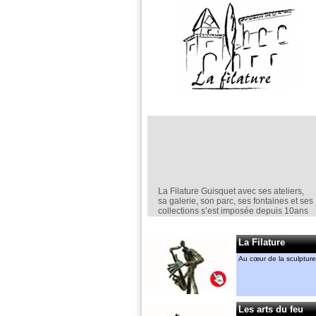
La Filature Guisquet avec ses ateliers,
sa galerie, son parc, ses fontaines et ses
collections s’est imposée depuis 10ans
comme un lieu incontournable de la
création en sculpture.
La Filature
Elle est un espace d’exposition
permanent,
Au cœur de la sculpture
mais aussi ponctuel avec notamment le
“jardin de la Filature “ en mai.
Anne-Marie CASSIERS et Gérard
MENANT
Les arts du feu