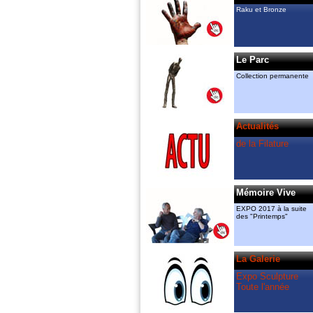
y ont chacun leur atelier. Ils animent
Raku et Bronze
également des cours de sculpture et
céramique et exposent “raku“ et “Bronze“
dans la Galerie permanente.
amcassiers@orange.fr, 06 11 83 51 82
gmenant@free.fr 06 72 84 85 83
Le Parc
Ils ont créé
Collection permanente
le “Printemps de la Sculpture“ dont
l’association “Valeurs Ajoutées“ a pris le
relais en 2018 à l’espace Guiraud.
La Filature
Actualités
est le partenaire artistique du
“Printemps“, mais également celui des
de la Filature
“Rendez vous aux jardins“ du Mas de
Bruguerolle.
Mémoire Vive
EXPO 2017 à la suite
des "Printemps"
La Galerie
Expo Sculpture
Toute l'année