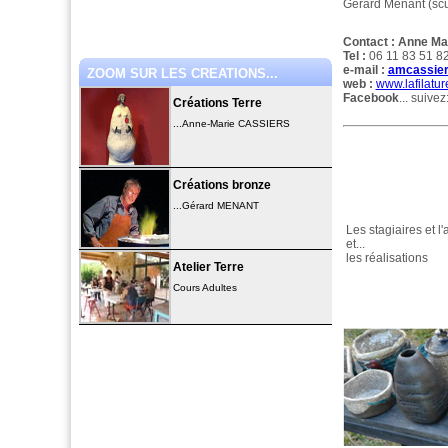
Gérard Menant (scu
Contact :
Anne Ma
Tel :
06 11 83 51 8
e-mail :
amcassier
ZOOM SUR LES CREATIONS...
web :
www.lafilatu
Facebook
... suive
Créations Terre
...Anne-Marie CASSIERS
Créations bronze
...Gérard MENANT
Les stagiaires et l
et...
les réalisations
Atelier Terre
Cours Adultes