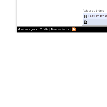
Autour du thème
LA FILATURE 
Mentions légales
Crédits
Nous contacter
|
|
|