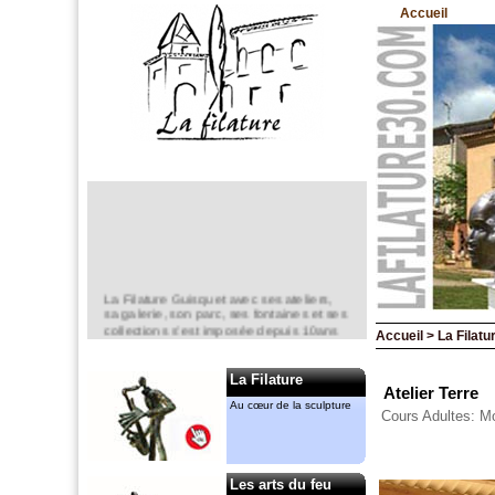
Accueil
La Filature Guisquet avec ses ateliers,
sa galerie, son parc, ses fontaines et ses
collections s’est imposée depuis 10ans
Accueil > La Filatur
comme un lieu incontournable de la
création en sculpture.
La Filature
Elle est un espace d’exposition
Atelier Terre
permanent,
Au cœur de la sculpture
Cours Adultes: Mo
mais aussi ponctuel avec notamment le
“jardin de la Filature “ en mai.
Anne-Marie CASSIERS et Gérard
MENANT
Les arts du feu