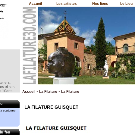
Accueil
Les artistes
Nos liens
Le Lieu
eliers,
nes et ses
is 10ans
Accueil > La Filature > La Filature
e la
re
LA FILATURE GUISQUET
a sculpture
mment le
rd
du feu