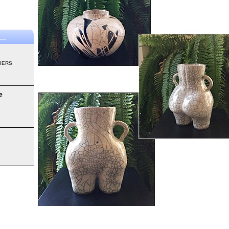
..
SIERS
e