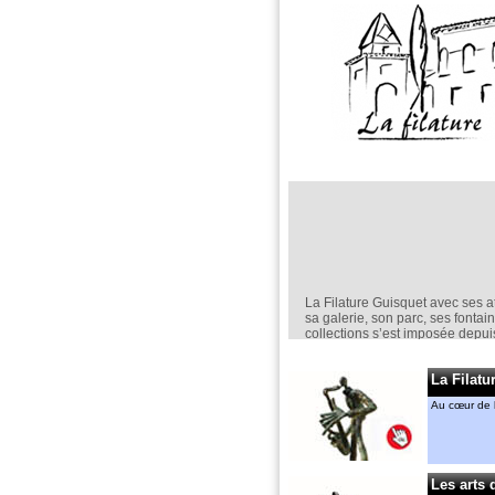
La Filature Guisquet avec ses at
sa galerie, son parc, ses fontai
collections s’est imposée depu
comme un lieu incontournable d
création en sculpture.
La Filatu
Elle est un espace d’exposition
permanent,
Au cœur de l
mais aussi ponctuel avec nota
“jardin de la Filature “ en mai.
Anne-Marie CASSIERS et Géra
MENANT
Les arts 