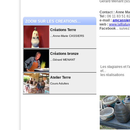
Gérard Menant (scu
Contact :
Anne Ma
Tel :
06 11 83 51 8
e-mail :
amcassier
ZOOM SUR LES CREATIONS...
web :
www.lafilatu
Facebook
... suive
Créations Terre
...Anne-Marie CASSIERS
Créations bronze
...Gérard MENANT
Les stagiaires et l
et...
les réalisations
Atelier Terre
Cours Adultes