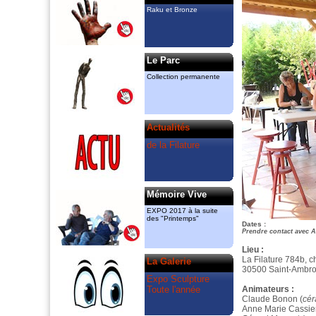
y ont chacun leur atelier. Ils animent
Raku et Bronze
également des cours de sculpture et
céramique et exposent “raku“ et “Bronze“
dans la Galerie permanente.
amcassiers@orange.fr, 06 11 83 51 82
gmenant@free.fr 06 72 84 85 83
Le Parc
Ils ont créé
Collection permanente
le “Printemps de la Sculpture“ dont
l’association “Valeurs Ajoutées“ a pris le
relais en 2018 à l’espace Guiraud.
La Filature
Actualités
est le partenaire artistique du
“Printemps“, mais également celui des
de la Filature
“Rendez vous aux jardins“ du Mas de
Bruguerolle.
Mémoire Vive
EXPO 2017 à la suite
des "Printemps"
Dates :
Prendre contact avec
Lieu :
La Filature 784b, 
La Galerie
30500 Saint-Ambro
Expo Sculpture
Toute l'année
Animateurs :
Claude Bonon (
cér
Anne Marie Cassier