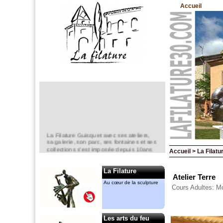
Accueil
La Filature Guisquet avec ses ateliers,
sa galerie, son parc, ses fontaines et ses
collections s’est imposée depuis 10ans
Accueil > La Filatur
comme un lieu incontournable de la
création en sculpture.
La Filature
Elle est un espace d’exposition
Atelier Terre
permanent,
Au cœur de la sculpture
Cours Adultes: Mo
mais aussi ponctuel avec notamment le
“jardin de la Filature “ en mai.
Anne-Marie CASSIERS et Gérard
MENANT
Les arts du feu