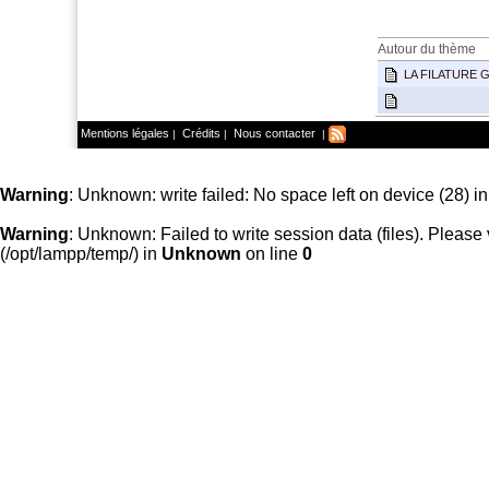
Autour du thème
LA FILATURE 
Mentions légales
Crédits
Nous contacter
|
|
|
Warning
: Unknown: write failed: No space left on device (28) i
Warning
: Unknown: Failed to write session data (files). Please v
(/opt/lampp/temp/) in
Unknown
on line
0