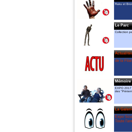
y ont chacun leur atelier. Ils an
Raku et Bro
également des cours de sculptu
céramique et exposent “raku“ et
dans la Galerie permanente.
amcassiers@orange.fr, 06 11 8
gmenant@free.fr 06 72 84 85 8
Le Parc
Ils ont créé
Collection 
le “Printemps de la Sculpture“ d
l’association “Valeurs Ajoutées“ 
relais en 2018 à l’espace Guira
La Filature
Actualité
est le partenaire artistique du
“Printemps“, mais également ce
de la Fila
“Rendez vous aux jardins“ du 
Bruguerolle.
Mémoire 
EXPO 2017 à
des "Printe
La Galeri
Expo Scul
Toute l'an