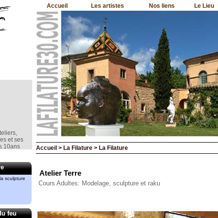
Accueil
Les artistes
Nos liens
Le Lieu
eliers,
nes et ses
is 10ans
Accueil > La Filature > La Filature
e la
re
Atelier Terre
a sculpture
Cours Adultes: Modelage, sculpture et raku
mment le
rd
du feu