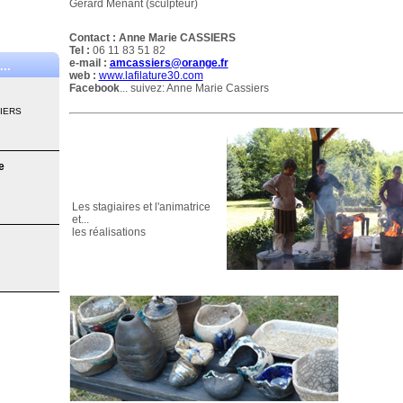
Gérard Menant (sculpteur)
Contact :
Anne Marie CASSIERS
Tel :
06 11 83 51 82
e-mail :
amcassiers@orange.fr
..
web :
www.lafilature30.com
Facebook
... suivez: Anne Marie Cassiers
SIERS
e
Les stagiaires et l'animatrice
et...
les réalisations