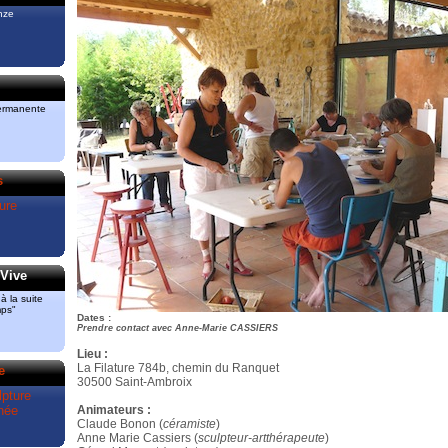
iment
nze
re et
 “Bronze“
3 51 82
3
permanente
ont
a pris le
ud.
s
lui des
ture
Mas de
Vive
 la suite
mps"
Dates :
Prendre contact avec Anne-Marie CASSIERS
Lieu :
La Filature 784b, chemin du Ranquet
e
30500 Saint-Ambroix
pture
née
Animateurs :
Claude Bonon (
céramiste
)
Anne Marie Cassiers (
sculpteur-artthérapeute
)