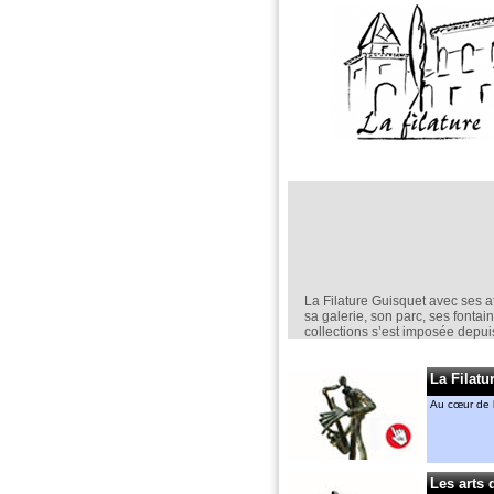
La Filature Guisquet avec ses at
sa galerie, son parc, ses fontai
collections s’est imposée depu
comme un lieu incontournable d
création en sculpture.
La Filatu
Elle est un espace d’exposition
permanent,
Au cœur de l
mais aussi ponctuel avec nota
“jardin de la Filature “ en mai.
Anne-Marie CASSIERS et Géra
MENANT
Les arts 